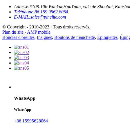
Adresse:
#108-106 WanYueHuaYuan, ville de ZhouShi, Kunshan
Téléphone:
86 159 9562 8064
E-MAIL:
sales@pinelite.com
© Copyright - 2010-2023 : Tous droits réservés.
Plan du site
-
AMP mobile
Boucles d'oreilles
,
Insignes
,
Boutons de manchette
,
Épinglettes
,
Éping
WhatsApp
WhatsApp
+86 15995628064