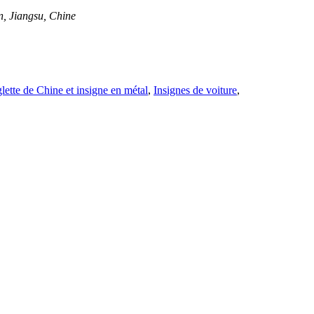
, Jiangsu, Chine
lette de Chine et insigne en métal
,
Insignes de voiture
,