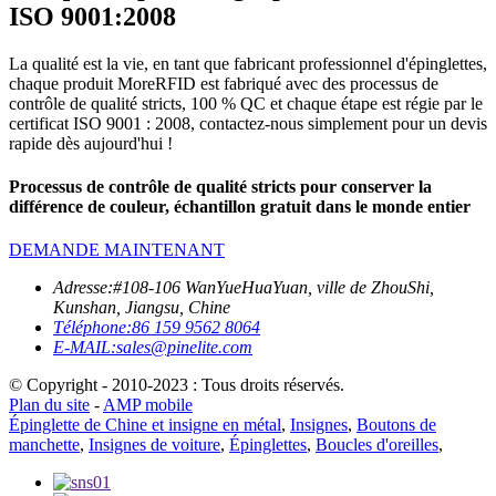
ISO 9001:2008
La qualité est la vie, en tant que fabricant professionnel d'épinglettes,
chaque produit MoreRFID est fabriqué avec des processus de
contrôle de qualité stricts, 100 % QC et chaque étape est régie par le
certificat ISO 9001 : 2008, contactez-nous simplement pour un devis
rapide dès aujourd'hui !
Processus de contrôle de qualité stricts pour conserver la
différence de couleur, échantillon gratuit dans le monde entier
DEMANDE MAINTENANT
Adresse:
#108-106 WanYueHuaYuan, ville de ZhouShi,
Kunshan, Jiangsu, Chine
Téléphone:
86 159 9562 8064
E-MAIL:
sales@pinelite.com
© Copyright - 2010-2023 : Tous droits réservés.
Plan du site
-
AMP mobile
Épinglette de Chine et insigne en métal
,
Insignes
,
Boutons de
manchette
,
Insignes de voiture
,
Épinglettes
,
Boucles d'oreilles
,