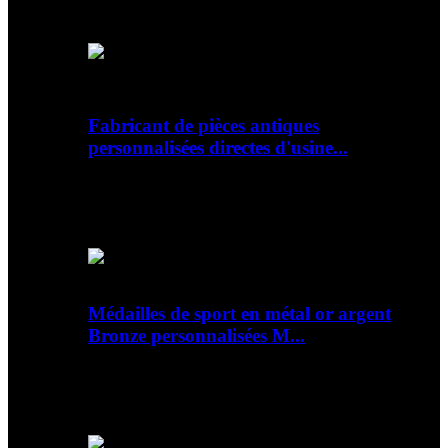
zinc, Bro...
Fabricant de pièces antiques
personnalisées directes d'usine...
Aperçu Détails rapides Matériau : Métal
Impression : Impression par découpe Type :
Alliage de zinc...
Médailles de sport en métal or argent
Bronze personnalisées M...
Aperçu Détails rapides Matériel : Métal
Impression : Impression par découpe Type :
Aluminium...