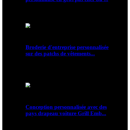
Aperçu Détails rapides Matériel : Métal, Étain
Impression : Impression offset Type : Étain Pro...
Broderie d'entreprise personnalisée
sur des patchs de vêtements...
Aperçu Détails rapides Décoration : Dentelle
Type de tissu : Toile Type de produit :
PATCHES ...
Conception personnalisée avec des
pays drapeau voiture Grill Emb...
Aperçu Détails rapides Type : Logo / Badge
Utilisation : Automobile Matériau : Alliage de