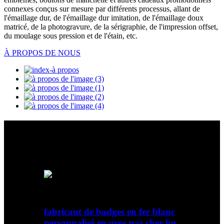
connexes conçus sur mesure par différents processus, allant de
l'émaillage dur, de l'émaillage dur imitation, de l'émaillage doux
matricé, de la photogravure, de la sérigraphie, de l'impression offset,
du moulage sous pression et de l'étain, etc.
À PROPOS DE NOUS
Produits en vedette
Un mélange passionnant de formes vintage, de technologie de
filament élégante, d'une belle lumière et d'une efficacité énergétique
fabricant de badges en fer blanc
personnalisé en gros pas cher bu ...