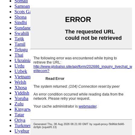
Somali
Samoan
Scots Gaelic
Shona
Sindhi
Sundanese
Swahili
Tajik
Tamil
Telugu
Thai
Ukrainian
Urdu
Uzbek
Vietnamese
Welsh
Xhosa
Yiddish
Yoruba
Zulu
Kinyarwanda
Tatar
Oriya
Turkmen
Uyghur