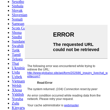
Sesotho
Sinhala
Slovak
Slovenian
Somali
Samoan
Scots Gaelic
Shona
Sindhi
Sundanese
Swahili
Tajik
Tamil
Telugu
Thai
Ukrainian
Urdu
Uzbek
Vietnamese
Welsh
Xhosa
Yiddish
Yoruba
Zulu
Kinyarwanda