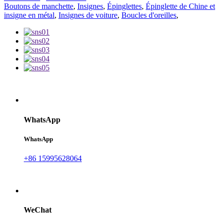
Boutons de manchette
,
Insignes
,
Épinglettes
,
Épinglette de Chine et
insigne en métal
,
Insignes de voiture
,
Boucles d'oreilles
,
WhatsApp
WhatsApp
+86 15995628064
WeChat