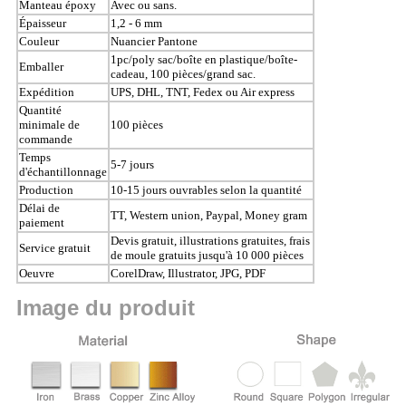
Manteau époxy
Avec ou sans.
Épaisseur
1,2 - 6 mm
Couleur
Nuancier Pantone
1pc/poly sac/boîte en plastique/boîte-
Emballer
cadeau, 100 pièces/grand sac.
Expédition
UPS, DHL, TNT, Fedex ou Air express
Quantité
minimale de
100 pièces
commande
Temps
5-7 jours
d'échantillonnage
Production
10-15 jours ouvrables selon la quantité
Délai de
TT, Western union, Paypal, Money gram
paiement
Devis gratuit, illustrations gratuites, frais
Service gratuit
de moule gratuits jusqu'à 10 000 pièces
Oeuvre
CorelDraw, Illustrator, JPG, PDF
Image du produit