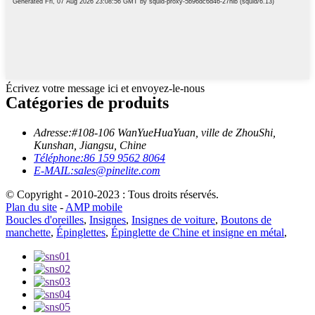
Écrivez votre message ici et envoyez-le-nous
Catégories de produits
Adresse:
#108-106 WanYueHuaYuan, ville de ZhouShi,
Kunshan, Jiangsu, Chine
Téléphone:
86 159 9562 8064
E-MAIL:
sales@pinelite.com
© Copyright - 2010-2023 : Tous droits réservés.
Plan du site
-
AMP mobile
Boucles d'oreilles
,
Insignes
,
Insignes de voiture
,
Boutons de
manchette
,
Épinglettes
,
Épinglette de Chine et insigne en métal
,